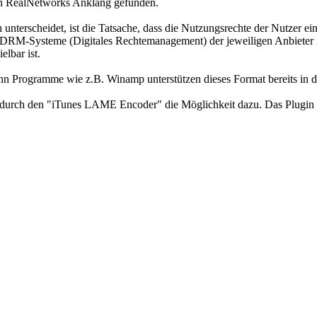
on RealNetworks Anklang gefunden.
nterscheidet, ist die Tatsache, dass die Nutzungsrechte der Nutzer ei
die DRM-Systeme (Digitales Rechtemanagement) der jeweiligen Anbieter
lbar ist.
n Programme wie z.B. Winamp unterstützen dieses Format bereits in de
rch den "iTunes LAME Encoder" die Möglichkeit dazu. Das Plugin so