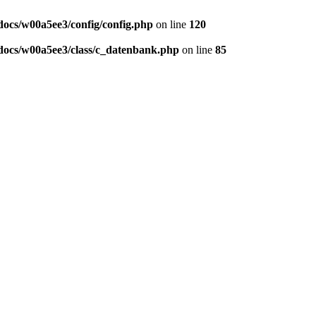
ocs/w00a5ee3/config/config.php
on line
120
ocs/w00a5ee3/class/c_datenbank.php
on line
85