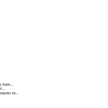
, kann...
...
puter ist...