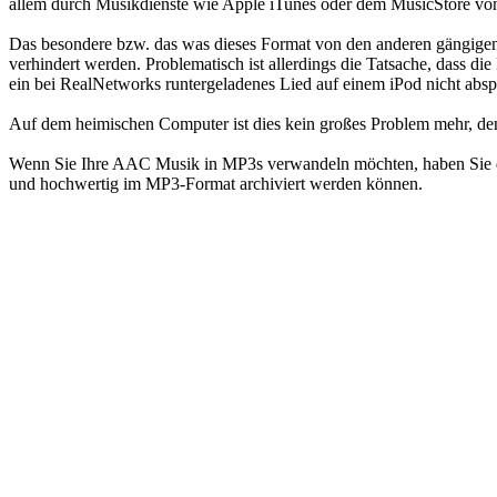
allem durch Musikdienste wie Apple iTunes oder dem MusicStore v
Das besondere bzw. das was dieses Format von den anderen gängigen u
verhindert werden. Problematisch ist allerdings die Tatsache, dass 
ein bei RealNetworks runtergeladenes Lied auf einem iPod nicht abspie
Auf dem heimischen Computer ist dies kein großes Problem mehr, den
Wenn Sie Ihre AAC Musik in MP3s verwandeln möchten, haben Sie du
und hochwertig im MP3-Format archiviert werden können.