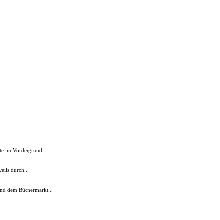
te im Vordergrund...
eils durch...
und dem Büchermarkt...