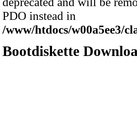
deprecated and will be remo
PDO instead in
/www/htdocs/w00a5ee3/cl
Bootdiskette Downlo