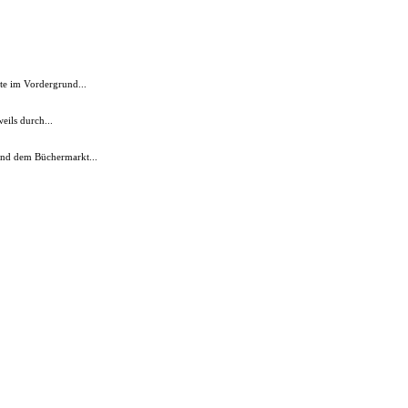
te im Vordergrund...
eils durch...
und dem Büchermarkt...