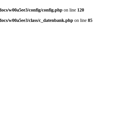
ocs/w00a5ee3/config/config.php
on line
120
ocs/w00a5ee3/class/c_datenbank.php
on line
85