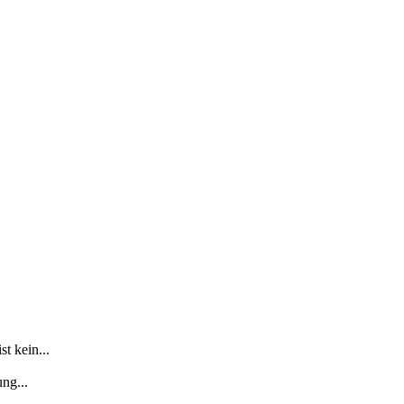
t kein...
ng...