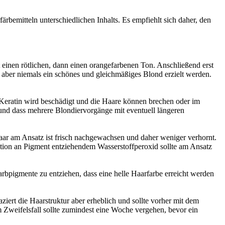
rbemitteln unterschiedlichen Inhalts. Es empfiehlt sich daher, den
t einen rötlichen, dann einen orangefarbenen Ton. Anschließend erst
 aber niemals ein schönes und gleichmäßiges Blond erzielt werden.
 Keratin wird beschädigt und die Haare können brechen oder im
 und dass mehrere Blondiervorgänge mit eventuell längeren
aar am Ansatz ist frisch nachgewachsen und daher weniger verhornt.
ration an Pigment entziehendem Wasserstoffperoxid sollte am Ansatz
Farbpigmente zu entziehen, dass eine helle Haarfarbe erreicht werden
ziert die Haarstruktur aber erheblich und sollte vorher mit dem
 Zweifelsfall sollte zumindest eine Woche vergehen, bevor ein