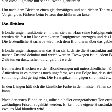
sich diese Pigmente nur sehr aufwendig entfernen.
Um nach dem Bleichen einen gleichmäßigen und natürlichen Ton zu erzi
Vorgang des Färbens beim Friseur durchführen zu lassen.
Das Bleichen
Blondierungen funktionieren, indem sie dem Haar seine Farbpigmente e
werden die fest im Haar verankerten Rotpigmente entzogen und das H
Die letztendliche Haarfarbe wird nach dem Blondieren über das geblei
Blondierungen strapazieren das Haar stark, da sie die Haarstruktur 
nassen Zustand dehnbar und weich werden. Deswegen ist in jedem Fall
Zeiträumen dazwischen durchgeführt werden.
Beim ersten Bleichen werden Blondierungen mit unterschiedlichen Ko
Außerdem ist es meistens noch ungefärbt, was zur Folge hat, dass sic
somit möglichst gering sein. Die Haarspitzen hingegen sind meist etwas
In den Längen hält sich die künstliche Farbe in den meisten Fällen so
kann.
Nach der ersten Blondierung sollte ein heller orangefarbener Ton erre
zuständigen Friseur abgeklärt werden. Er kennt die eigene Haarstruk
zweites Mal blondiert wird.