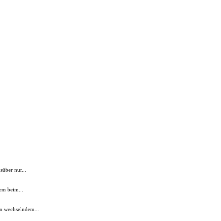
süber nur...
em beim...
n wechselndem...