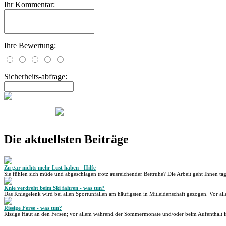
Ihr Kommentar:
Ihre Bewertung:
Sicherheits-abfrage:
Die aktuellsten Beiträge
Zu gar nichts mehr Lust haben - Hilfe
Sie fühlen sich müde und abgeschlagen trotz ausreichender Bettruhe? Die Arbeit geht Ihnen tag
Knie verdreht beim Ski fahren - was tun?
Das Kniegelenk wird bei allen Sportunfällen am häufigsten in Mitleidenschaft gezogen. Vor all
Rissige Ferse - was tun?
Rissige Haut an den Fersen; vor allem während der Sommermonate und/oder beim Aufenthalt i