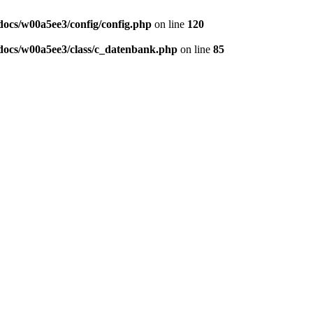
ocs/w00a5ee3/config/config.php
on line
120
ocs/w00a5ee3/class/c_datenbank.php
on line
85