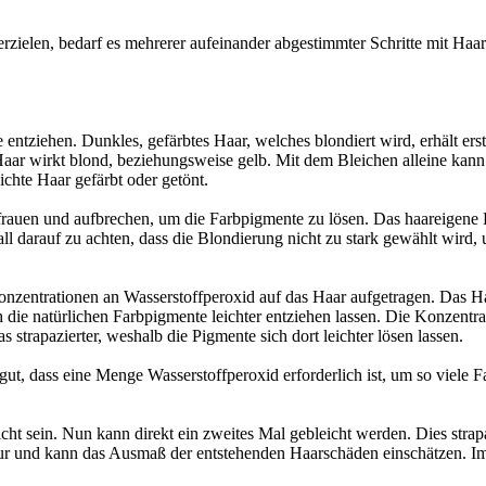
elen, bedarf es mehrerer aufeinander abgestimmter Schritte mit Haarfä
ntziehen. Dunkles, gefärbtes Haar, welches blondiert wird, erhält ers
aar wirkt blond, beziehungsweise gelb. Mit dem Bleichen alleine kann
chte Haar gefärbt oder getönt.
aufrauen und aufbrechen, um die Farbpigmente zu lösen. Das haareigene
 darauf zu achten, dass die Blondierung nicht zu stark gewählt wird,
nzentrationen an Wasserstoffperoxid auf das Haar aufgetragen. Das H
h die natürlichen Farbpigmente leichter entziehen lassen. Die Konzent
 strapazierter, weshalb die Pigmente sich dort leichter lösen lassen.
 gut, dass eine Menge Wasserstoffperoxid erforderlich ist, um so viele 
icht sein. Nun kann direkt ein zweites Mal gebleicht werden. Dies strapa
tur und kann das Ausmaß der entstehenden Haarschäden einschätzen. Im