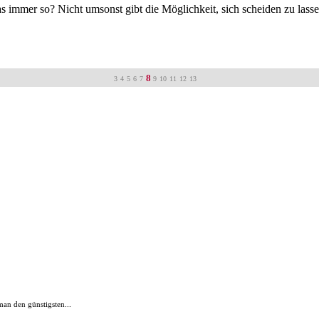
s immer so? Nicht umsonst gibt die Möglichkeit, sich scheiden zu lasse
8
3
4
5
6
7
9
10
11
12
13
an den günstigsten...