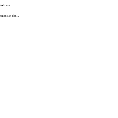
Rohr ein...
mmens an den...