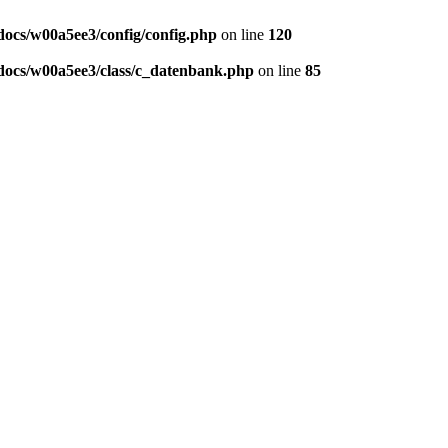
ocs/w00a5ee3/config/config.php
on line
120
ocs/w00a5ee3/class/c_datenbank.php
on line
85